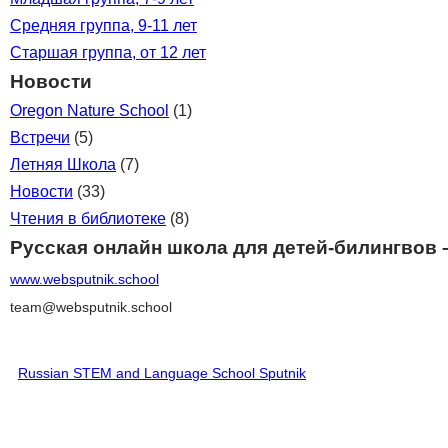
Средняя группа, 9-11 лет
Старшая группа, от 12 лет
Новости
Oregon Nature School
(1)
Встречи
(5)
Летняя Школа
(7)
Новости
(33)
Чтения в библиотеке
(8)
Русская онлайн школа для детей-билингвов 
www.websputnik.school
team@websputnik.school
Russian STEM and Language School Sputnik
♥ Поддержать Школу