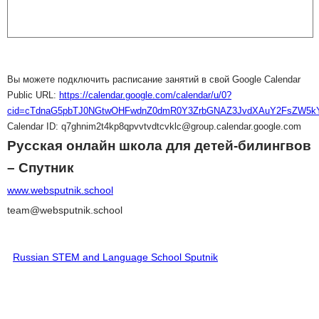
Вы можете подключить расписание занятий в свой Google Calendar
Public URL:
https://calendar.google.com/calendar/u/0?
cid=cTdnaG5pbTJ0NGtwOHFwdnZ0dmR0Y3ZrbGNAZ3JvdXAuY2FsZW5kY
Calendar ID: q7ghnim2t4kp8qpvvtvdtcvklc@group.calendar.google.com
Русская онлайн школа для детей-билингвов
– Спутник
www.websputnik.school
team@websputnik.school
Russian STEM and Language School Sputnik
♥ Поддержать Школу