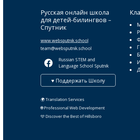
Русская онлайн школа
Кл
для детей-билингвов –
М
Спутник
Р
Ф
www.websputnik.school
Г
team@websputnik.school
Б
Russian STEM and
И
Language School Sputnik
Д
♥ Поддержать Школу
🌍 Translation Services
🌐 Professional Web Development
🩵 Discover the Best of Hillsboro