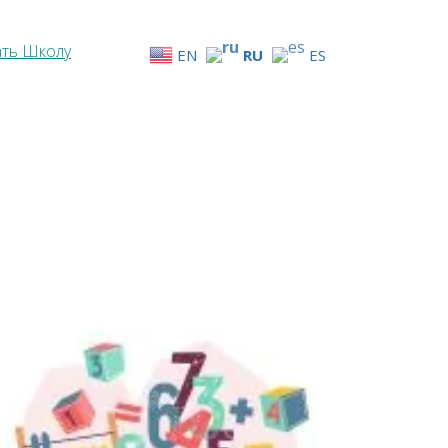
ать Школу
EN
RU
ES