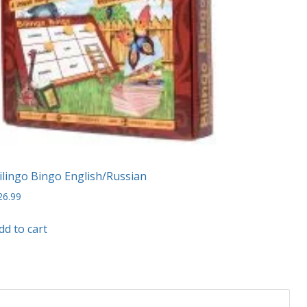
be
chosen
on
the
product
page
ilingo Bingo English/Russian
26.99
dd to cart