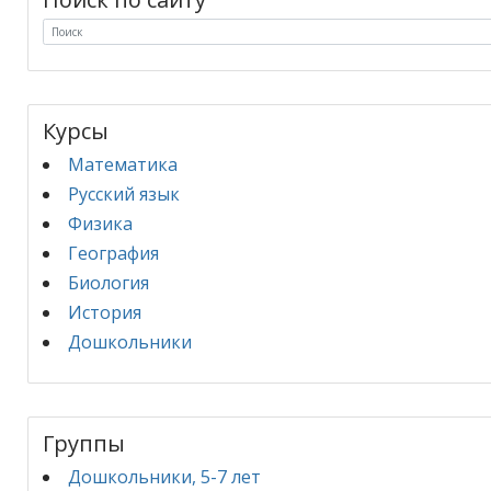
options
may
be
chosen
on
Курсы
the
Математика
product
Русский язык
page
Физика
География
Биология
История
Дошкольники
Группы
Дошкольники, 5-7 лет