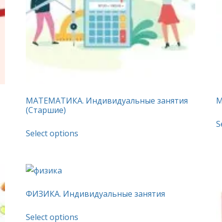
МАТЕМАТИКА. Индивидуальные занятия
М
(Старшие)
S
This
Select options
product
has
multiple
variants.
The
ФИЗИКА. Индивидуальные занятия
options
This
Select options
may