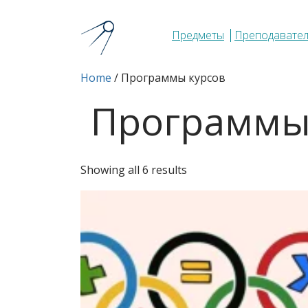
Предметы
Преподавате
Home
/ Программы курсов
Программы
Sorted
Showing all 6 results
by
latest