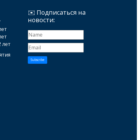
✉️ Подписаться на
новости:
т
лет
лет
2 лет
ятия
Subscribe