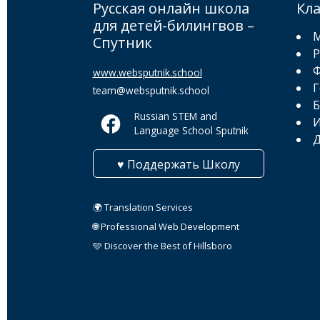
Русская онлайн школа
Кл
для детей-билингвов –
М
Спутник
Р
Ф
www.websputnik.school
Г
team@websputnik.school
Б
Russian STEM and
И
Language School Sputnik
Д
♥ Поддержать Школу
🌍 Translation Services
🌐 Professional Web Development
🩵 Discover the Best of Hillsboro