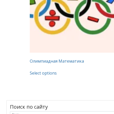
Олимпиадная Математика
This
Select options
product
has
multiple
variants.
The
Поиск по сайту
options