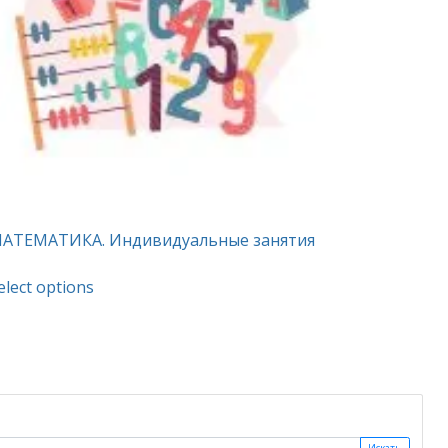
АТЕМАТИКА. Индивидуальные занятия
This
elect options
product
has
multiple
variants.
The
options