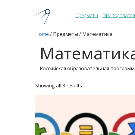
Предметы
Преподавател
Home
/ Предметы / Математика
Математик
Российская образовательная программа
Sorted
Showing all 3 results
by
latest