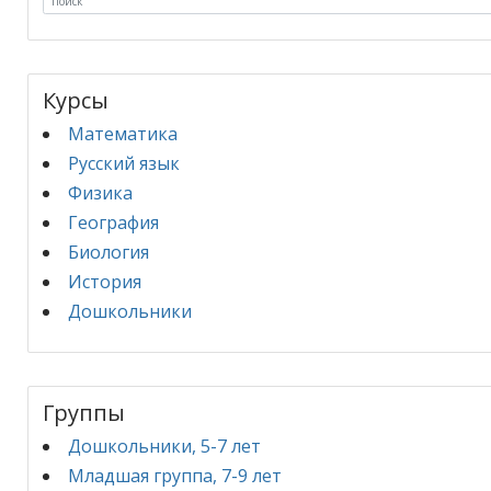
may
be
chosen
Курсы
on
the
Математика
product
Русский язык
page
Физика
География
Биология
История
Дошкольники
Группы
Дошкольники, 5-7 лет
Младшая группа, 7-9 лет