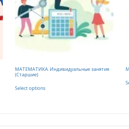
МАТЕМАТИКА. Индивидуальные занятия
М
(Старшие)
S
This
Select options
product
has
multiple
variants.
The