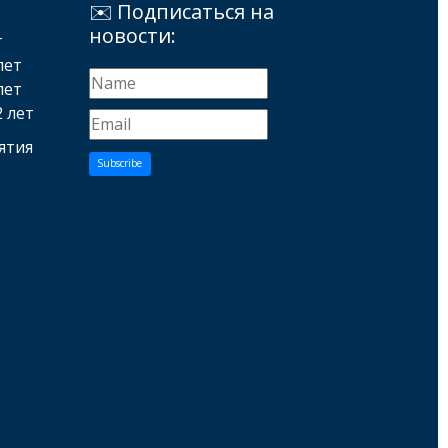
✉️ Подписаться на
новости:
т
лет
лет
2 лет
ятия
Subscribe