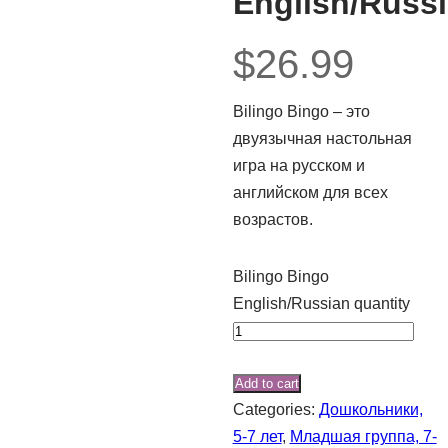
English/Russ
$
26.99
Bilingo Bingo – это
двуязычная настольная
игра на русском и
английском для всех
возрастов.
Bilingo Bingo
English/Russian quantity
Add to cart
Categories:
Дошкольники,
5-7 лет
,
Младшая группа, 7-