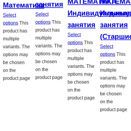
МАТЕМАТИКА.
МАТЕМА
занятия
Математика
Индивидуальные
Индивид
Select
Select
options
This
options
This
занятия
занятия
product has
product has
Select
(Старши
multiple
multiple
options
This
variants. The
Select
variants. The
product has
options may
options
This
options may
multiple
be chosen
product has
be chosen
variants. The
on the
multiple
on the
options may
product page
variants. The
product page
be chosen
options may
on the
be chosen
product page
on the
product page