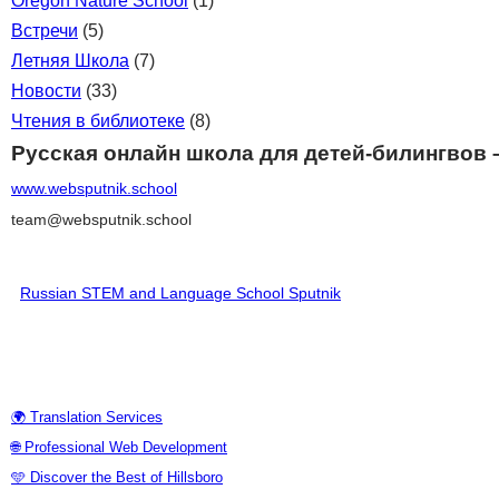
Oregon Nature School
(1)
Встречи
(5)
Летняя Школа
(7)
Новости
(33)
Чтения в библиотеке
(8)
Русская онлайн школа для детей-билингвов 
www.websputnik.school
team@websputnik.school
Russian STEM and Language School Sputnik
♥ Поддержать Школу
🌍 Translation Services
🌐 Professional Web Development
🩵 Discover the Best of Hillsboro