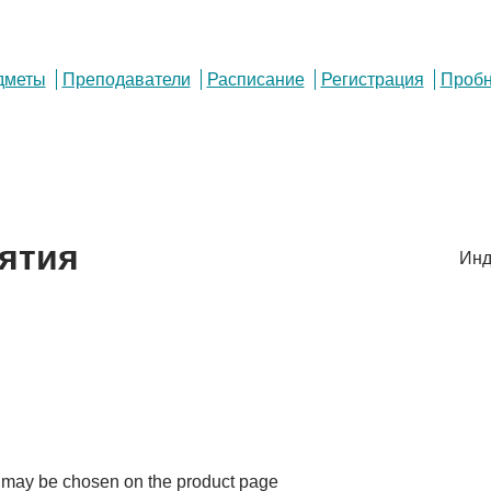
дметы
Преподаватели
Расписание
Регистрация
Пробн
ятия
Инд
ns may be chosen on the product page