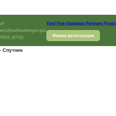
ы?
Yard Tree Giveaway Partners Prog
trees@portlandoregon.gov
Форма регистрации
TREE (8733)
– Спутник