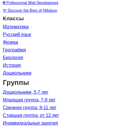
🌐 Professional Web Development
🩵 Discover the Best of Hillsboro
Классы
Математика
Русский язык
Физика
География
Биология
История
Дошкольники
Группы
Дошкольники, 5-7 лет
Младшая группа, 7-9 лет
Средняя группа, 9-11 лет
Старшая группа, от 12 лет
Индивидуальные занятия