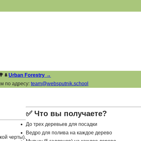
🌳
🌲
Urban Forestry →
ам по адресу:
team@websputnik.school
✅
Что вы получаете?
До трех деревьев для посадки
Ведро для полива на каждое дерево
кой черты).