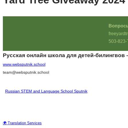
Вопрос
freeyard
503-823-
Русская онлайн школа для детей-билингвов 
www.websputnik.school
team@websputnik.school
Russian STEM and Language School Sputnik
♥ Поддержать Школу
🌍 Translation Services