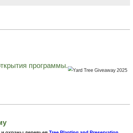
открытия программы.
му
 и охраны деревьев
Tree Planting and Preservation