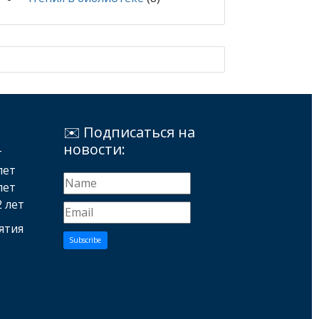
✉️ Подписаться на
новости:
т
лет
лет
2 лет
ятия
Subscribe