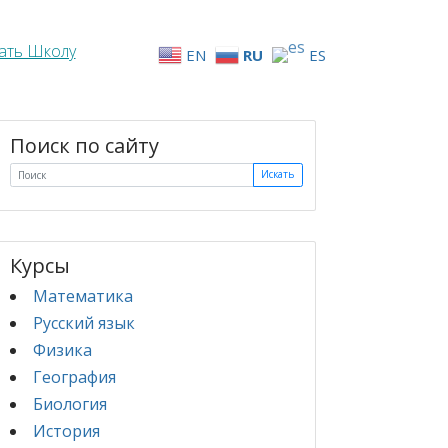
ать Школу
EN
RU
ES
Поиск по сайту
Искать
Курсы
Математика
Русский язык
Физика
География
Биология
История