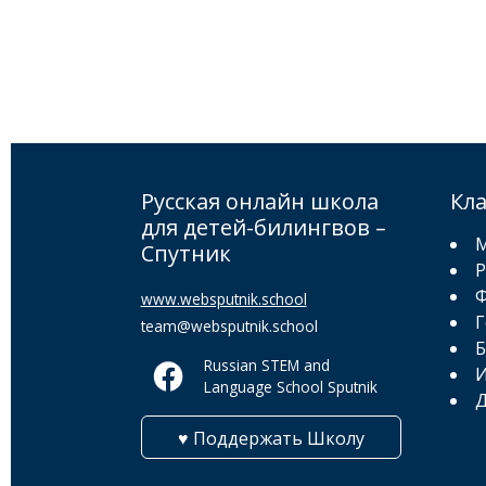
Русская онлайн школа
Кл
для детей-билингвов –
М
Спутник
Р
Ф
www.websputnik.school
Г
team@websputnik.school
Б
Russian STEM and
И
Language School Sputnik
Д
♥ Поддержать Школу