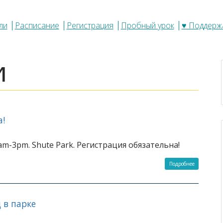
ли
Расписание
Регистрация
Пробный урок
♥ Поддерж
и
!
am-3pm. Shute Park. Регистрация обязательна!
Подробнее
 в парке