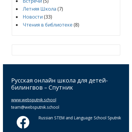
Встречи
(5)
Летняя Школа
(7)
Новости
(33)
Чтения в библиотеке
(8)
Русская онлайн школа для детей-
билингвов – Спутник
www.websputnik.school
team@websputnik.school
Russian STEM and Language School Sputnik