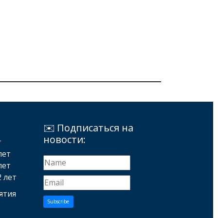
✉️ Подписаться на
новости:
т
лет
лет
2 лет
ятия
Subscribe