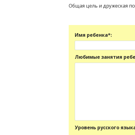
Общая цель и дружеская по
Имя ребенка*:
Любимые занятия ребе
Уровень русского языка