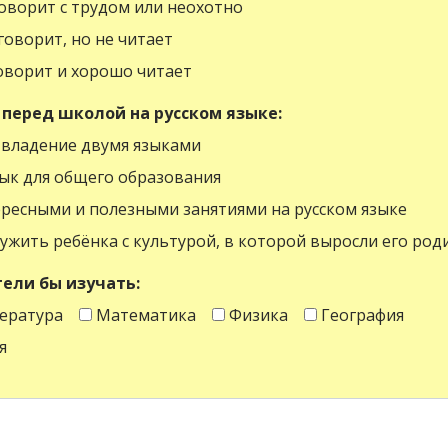
оворит с трудом или неохотно
оворит, но не читает
оворит и хорошо читает
 перед школой на русском языке:
владение двумя языками
зык для общего образования
ересными и полезными занятиями на русском языке
жить ребёнка с культурой, в которой выросли его род
ели бы изучать:
ература
Математика
Физика
География
я