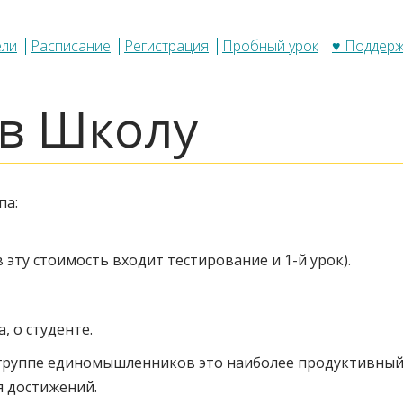
ели
Расписание
Регистрация
Пробный урок
♥ Поддер
 в Школу
па:
в эту стоимость входит тестирование и 1-й урок).
, о студенте.
в группе единомышленников это наиболее продуктивный
я достижений.