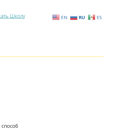
жать Школу
EN
RU
ES
 способ