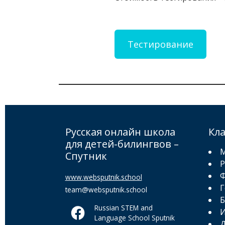
Тестирование
Русская онлайн школа
Кл
для детей-билингвов –
М
Спутник
Р
Ф
www.websputnik.school
Г
team@websputnik.school
Б
Russian STEM and
И
Language School Sputnik
Д