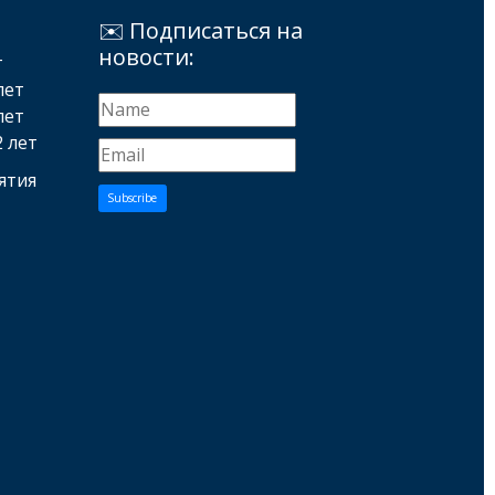
✉️ Подписаться на
новости:
т
лет
лет
2 лет
ятия
Subscribe