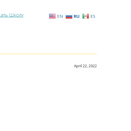
жать Школу
EN
RU
ES
April 22, 2022