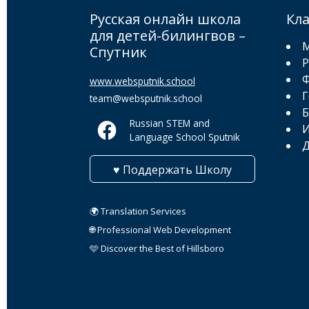
Русская онлайн школа
Кл
для детей-билингвов –
М
Спутник
Р
Ф
www.websputnik.school
Г
team@websputnik.school
Б
Russian STEM and
И
Language School Sputnik
Д
♥ Поддержать Школу
🌍 Translation Services
🌐 Professional Web Development
🩵 Discover the Best of Hillsboro