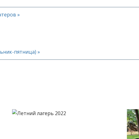
нтеров »
льник-пятница) »